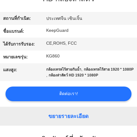
ทัวร์
สถานที่กำเนิด:
ประเทศจีน เซินเจิ้น
โรงงาน
KeepGuard
ชื่อแบรนด์:
CE,ROHS, FCC
ได้รับการรับรอง:
การ
KG860
หมายเลขรุ่น:
ควบคุม
,
แสงสูง:
กล้องเทรลไร้สายกันน้ำ
กล้องเทรลไร้สาย 1920 * 1080P
,
กล้องล่าสัตว์ HD 1920 * 1080P
คุณภาพ
ติดต่อเรา!
ติดต่อ
ขยายรายละเอียด
เรา