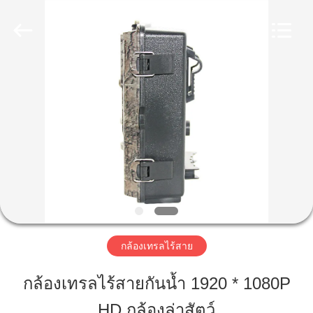
2026
KEEPWAY
INDUSTRIAL
(
ASIA
)
CO.,LTD.
All
Rights
บ้าน
Reserved.
สินค้า
วิดีโอ
เกี่ยว
กล้องเทรลไร้สาย
กับ
กล้องเทรลไร้สายกันน้ำ 1920 * 1080P
เรา
HD กล้องล่าสัตว์