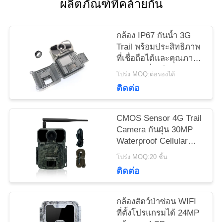
ผลิตภัณฑ์ที่คล้ายกัน
ข่าว
กล้อง IP67 กันน้ำ 3G
ขอ
Trail พร้อมประสิทธิภาพ
ที่เชื่อถือได้และคุณภาพ
ทุน
ของภาพที่เหนือกว่า
โปร่ง MOQ:ต่อรองได้
ติดต่อ
แผนผัง
CMOS Sensor 4G Trail
เว็บไซต์
Camera กันฝุ่น 30MP
Waterproof Cellular
Trail Camera
โปร่ง MOQ:20 ชิ้น
นโยบาย
ติดต่อ
ความ
กล้องสัตว์ป่าซ่อน WIFI
เป็น
ที่ตั้งโปรแกรมได้ 24MP