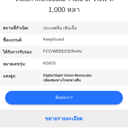
1,000 หลา
ทัวร์
โรงงาน
สถานที่กำเนิด:
ประเทศจีน เซินเจิ้น
KeepGuard
ชื่อแบรนด์:
การ
FCC/WEEE/CE/RoHs
ได้รับการรับรอง:
ควบคุม
KG870
หมายเลขรุ่น:
,
Digital Night Vision Monocular
คุณภาพ
แสงสูง:
กล้องส่องทางไกลกลางคืน
ติดต่อเรา!
ติดต่อ
เรา
ขยายรายละเอียด