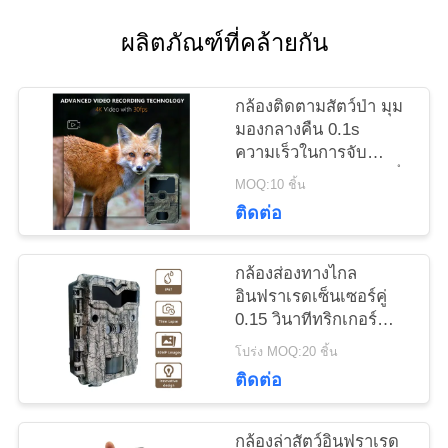
ข่าว
ผลิตภัณฑ์ที่คล้ายกัน
ขอ
กล้องติดตามสัตว์ป่า มุม
มองกลางคืน 0.1s
ทุน
ความเร็วในการจับ
32MP กล้องล่า 4K กันน้ํา
MOQ:10 ชิ้น
IP67 กล้องสังเกตสัตว์
ติดต่อ
แผนผัง
เว็บไซต์
กล้องส่องทางไกล
อินฟราเรดเซ็นเซอร์คู่
0.15 วินาทีทริกเกอร์
นโยบาย
KW698A 4K กล้องล่า
โปร่ง MOQ:20 ชิ้น
สัตว์ NO GLOW
ติดต่อ
ความ
เป็น
กล้องล่าสัตว์อินฟราเรด