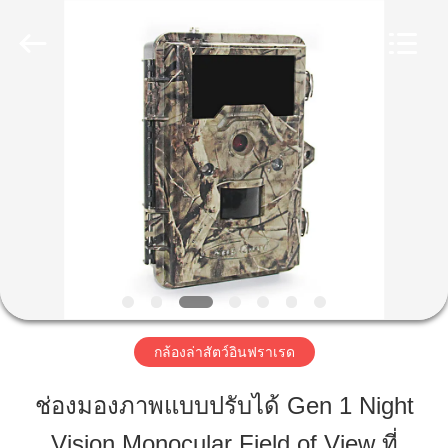
2026
KEEPWAY
INDUSTRIAL
(
ASIA
)
CO.,LTD.
All
Rights
บ้าน
Reserved.
สินค้า
วิดีโอ
เกี่ยว
กล้องล่าสัตว์อินฟราเรด
กับ
ช่องมองภาพแบบปรับได้ Gen 1 Night
เรา
Vision Monocular Field of View ที่