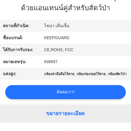
ด้วยแอนเทนน์คู่สําหรับสัตว์ป่า
ทัวร์
โรงงาน
สถานที่กำเนิด:
ไชน่า เสิ่นเจิ้น
ชื่อแบรนด์:
KEEPGUARD
การ
ได้รับการรับรอง:
CE,ROHS, FCC
ควบคุม
หมายเลขรุ่น:
KW897
คุณภาพ
แสงสูง:
,
,
กล้องล่ามือถือไร้สาย
กล้องร่องรอยไร้สาย
กล้องสัตว์ป่า
ติดต่อ
ติดต่อเรา!
เรา
ขยายรายละเอียด
ข่าว