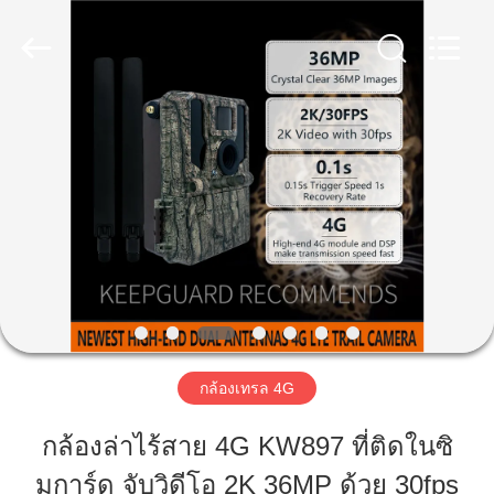
KEEPWAY
INDUSTRIAL
(
ASIA
)
CO.,LTD.
บ้าน
All
Rights
Reserved.
สินค้า
วิดีโอ
เกี่ยว
กล้องเทรล 4G
กับ
กล้องล่าไร้สาย 4G KW897 ที่ติดในซิ
เรา
มการ์ด จับวิดีโอ 2K 36MP ด้วย 30fps