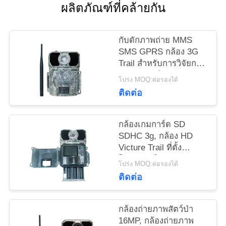
ผลิตภัณฑ์ที่คล้ายกัน
ขอ
กับดักภาพถ่าย MMS
ทุน
SMS GPRS กล้อง 3G
Trail สำหรับการวิจัยการ
จับภาพสัตว์ป่า
โปร่ง MOQ:ต่อรองได้
แผนผัง
ติดต่อ
เว็บไซต์
กล้องเกมการ์ด SD
SDHC 3g, กล้อง HD
นโยบาย
Victure Trail ที่ตั้ง
โปรแกรมได้
ความ
โปร่ง MOQ:ต่อรองได้
ติดต่อ
เป็น
ส่วน
กล้องถ่ายภาพสัตว์ป่า
16MP, กล้องถ่ายภาพ