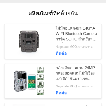
ข่าว
ผลิตภัณฑ์ที่คล้ายกัน
ขอ
ไม่มีจอแสดงผล 140mA
ทุน
WIFI Bluetooth Camera
การ์ด SDHC สำหรับล่า
สัตว์
Negotiate MOQ:การเจรจาต่อรอง
แผนผัง
ติดต่อ
เว็บไซต์
กล้องติดตามเกม 24MP
กล้องสอดแนมไม่มีเรือง
แสงสีดำอินฟราเรด
นโยบาย
Night Vision 0.25 วินาที
Negotiate MOQ:การเจรจาต่อรอง
ฟังก์ชั่นทริกเกอร์ wifi
ความ
ติดต่อ
เป็น