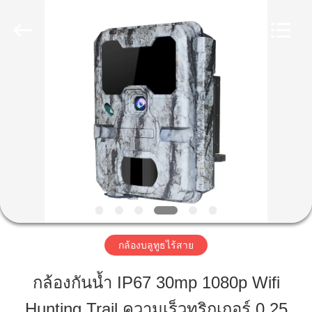
2026
KEEPWAY
INDUSTRIAL
(
ASIA
)
CO.,LTD.
All
Rights
บ้าน
Reserved.
สินค้า
วิดีโอ
เกี่ยว
กล้องบลูทูธไร้สาย
กับ
กล้องกันน้ำ IP67 30mp 1080p Wifi
เรา
Hunting Trail ความเร็วทริกเกอร์ 0.25