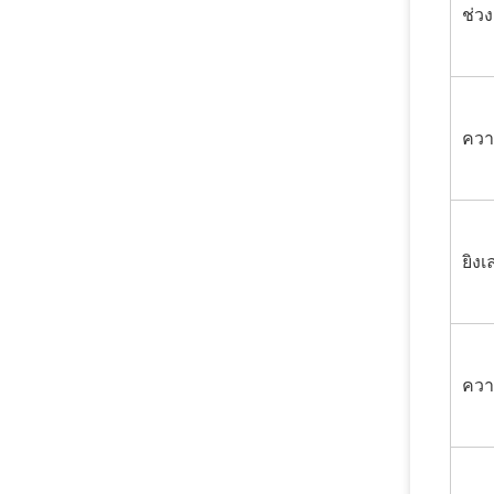
ช่ว
ควา
ยิงเ
ควา