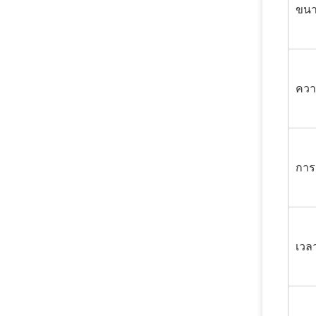
ขนา
ควา
การ
เวล