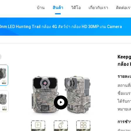
บ้าน
สินค้า
วิดีโอ
เกี่ยวกับเรา
ติดต่อเร
m LED Hunting Trail กล้อง 4G สัตว์ป่า กล้อง HD 30MP เกม Camera
Keepgu
กล้อง
รายละเอ
สถานที่
ชื่อแบร
ได้รับก
หมายเล
การชำร
จำนวนสั่