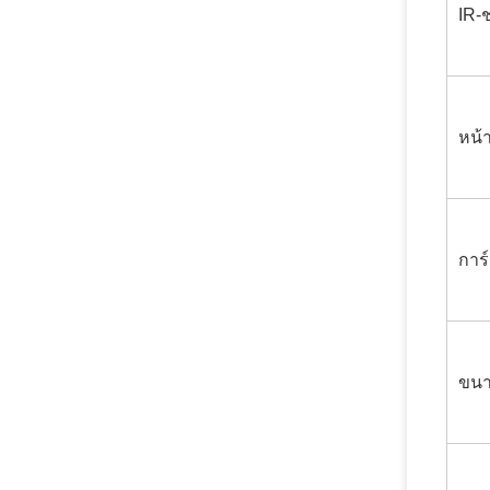
IR-
หน้
การ
ขนา