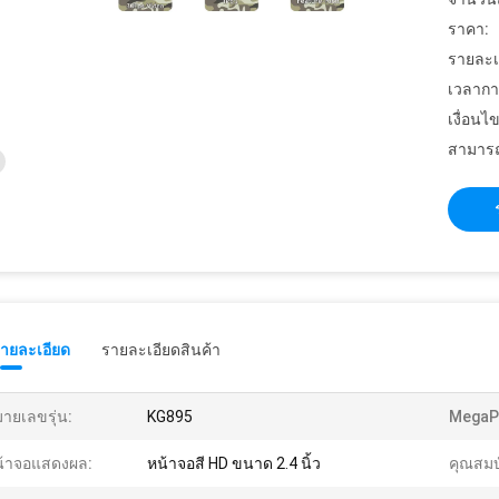
ราคา:
รายละเ
เวลากา
เงื่อนไ
สามารถ
รายละเอียด
รายละเอียดสินค้า
ายเลขรุ่น:
KG895
MegaPi
น้าจอแสดงผล:
หน้าจอสี HD ขนาด 2.4 นิ้ว
คุณสมบั