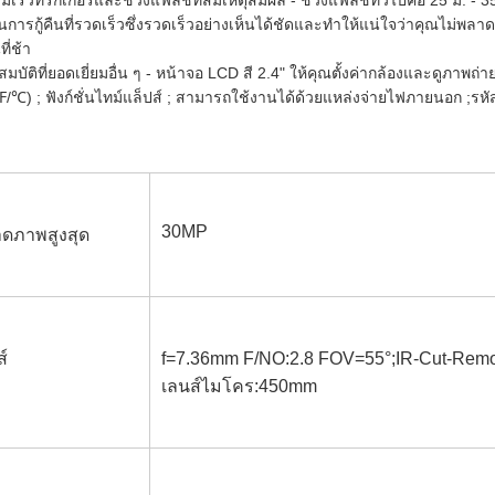
มเร็วทริกเกอร์และช่วงแฟลชที่สมเหตุสมผล - ช่วงแฟลชทั่วไปคือ 25 ม. - 35 ม
การกู้คืนที่รวดเร็วซึ่งรวดเร็วอย่างเห็นได้ชัดและทำให้แน่ใจว่าคุณไม่พลาด
ที่ช้า
สมบัติที่ยอดเยี่ยมอื่น ๆ - หน้าจอ LCD สี 2.4" ให้คุณตั้งค่ากล้องและดูภาพถ่
℉/℃) ; ฟังก์ชั่นไทม์แล็ปส์ ; สามารถใช้งานได้ด้วยแหล่งจ่ายไฟภายนอก ;
30MP
ดภาพสูงสุด
์
f=7.36mm F/NO:2.8 FOV=55°;IR-Cut-Remov
เลนส์ไมโคร:450mm