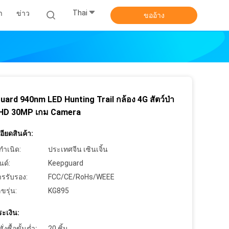
Thai
า
ข่าว
ขออ้าง
ard 940nm LED Hunting Trail กล้อง 4G สัตว์ป่า
 HD 30MP เกม Camera
ียดสินค้า:
กำเนิด:
ประเทศจีน เซินเจิ้น
นด์:
Keepguard
ารรับรอง:
FCC/CE/RoHs/WEEE
ขรุ่น:
KG895
ะเงิน:
งซื้อขั้นต่ำ:
20 ชิ้น