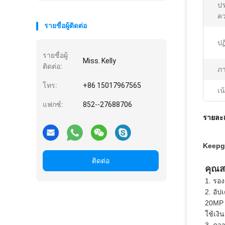
ปร
ค
รายชื่อผู้ติดต่อ
ปฏ
รายชื่อผู้
Miss. Kelly
ติดต่อ:
ภ
โทร:
+86 15017967565
เน
แฟกซ์:
852--27688706
รายละเ
Keepgu
ติดต่อ
คุณส
1. รอ
2. อัป
20MP ท
ใช้เงิ