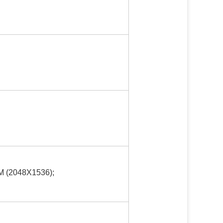
M (2048X1536);