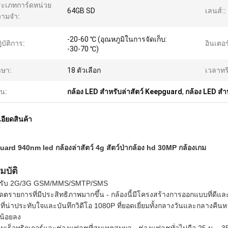
ะเภทการ์ดหน่วย
64GB SD
เลนส์::
วามจำ:
-20-60 ℃ (อุณหภูมิในการจัดเก็บ:
ิบัติการ:
อินเตอร
-30-70 ℃)
าษา:
18 ตัวเลือก
เวลาทริ
้น:
กล้อง LED สำหรับล่าสัตว์ Keepguard
,
กล้อง LED สำ
อียดสินค้า
ard 940nm led กล้องล่าสัตว์ 4g สัตว์ป่ากล้อง hd 30MP กล้องเกม
มบัติ
งรับ 2G/3G GSM/MMS/SMTP/SMS
เดตรายการที่มีประสิทธิภาพมากขึ้น - กล้องนี้มีโครงสร้างการออกแบบที่ดีแ
ี่น่าประทับใจและบันทึกวิดีโอ 1080P ที่ยอดเยี่ยมทั้งกลางวันและกลางคืนห
นน้อยลง