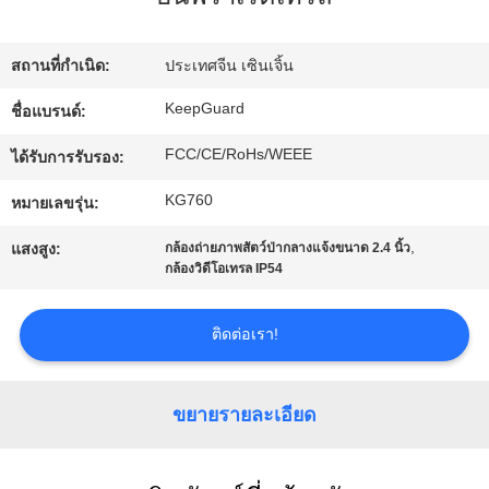
ทัวร์
สถานที่กำเนิด:
ประเทศจีน เซินเจิ้น
โรงงาน
KeepGuard
ชื่อแบรนด์:
FCC/CE/RoHs/WEEE
ได้รับการรับรอง:
การ
KG760
หมายเลขรุ่น:
ควบคุม
,
แสงสูง:
กล้องถ่ายภาพสัตว์ป่ากลางแจ้งขนาด 2.4 นิ้ว
กล้องวิดีโอเทรล IP54
คุณภาพ
ติดต่อเรา!
ติดต่อ
ขยายรายละเอียด
เรา