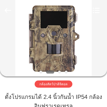
2026
KEEPWAY
INDUSTRIAL
(
ASIA
)
CO.,LTD.
All
Rights
บ้าน
Reserved.
สินค้า
วิดีโอ
เกี่ยว
กล้องสัตว์ป่าดิจิตอล
กับ
ตั้งโปรแกรมได้ 2.4 นิ้วกันน้ำ IP54 กล้อง
เรา
อินฟราเรดเทรล