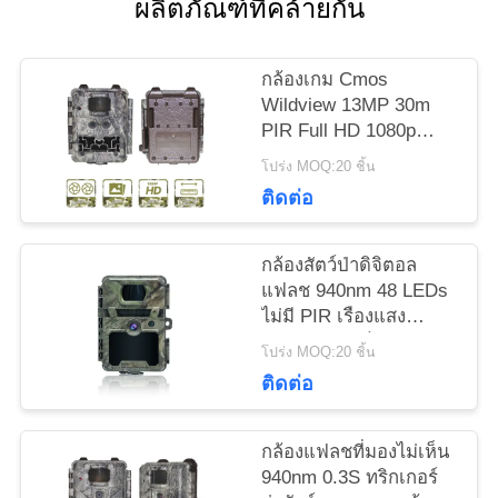
ผลิตภัณฑ์ที่คล้ายกัน
ข่าว
กล้องเกม Cmos
ขอ
Wildview 13MP 30m
PIR Full HD 1080p
ทุน
30MP WEEE
โปร่ง MOQ:20 ชิ้น
ติดต่อ
แผนผัง
กล้องสัตว์ป่าดิจิตอล
เว็บไซต์
แฟลช 940nm 48 LEDs
ไม่มี PIR เรืองแสง
สำหรับล่าสัตว์
โปร่ง MOQ:20 ชิ้น
นโยบาย
ติดต่อ
ความ
กล้องแฟลชที่มองไม่เห็น
เป็น
940nm 0.3S ทริกเกอร์