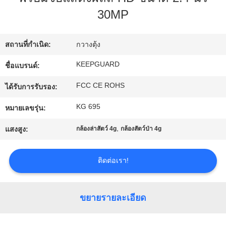
30MP
ทัวร์
สถานที่กำเนิด:
กวางตุ้ง
โรงงาน
KEEPGUARD
ชื่อแบรนด์:
FCC CE ROHS
ได้รับการรับรอง:
การ
KG 695
หมายเลขรุ่น:
ควบคุม
,
แสงสูง:
กล้องล่าสัตว์ 4g
กล้องสัตว์ป่า 4g
คุณภาพ
ติดต่อเรา!
ติดต่อ
เรา
ขยายรายละเอียด