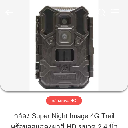
2026
KEEPWAY
INDUSTRIAL
(
ASIA
)
CO.,LTD.
All
Rights
บ้าน
Reserved.
สินค้า
วิดีโอ
เกี่ยว
กล้องเทรล 4G
กับ
กล้อง Super Night Image 4G Trail
เรา
พร้อมจอแสดงผลสี HD ขนาด 2.4 นิ้ว