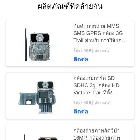
ผลิตภัณฑ์ที่คล้ายกัน
ข่าว
กับดักภาพถ่าย MMS
ขอ
SMS GPRS กล้อง 3G
Trail สำหรับการวิจัยการ
ทุน
จับภาพสัตว์ป่า
โปร่ง MOQ:ต่อรองได้
ติดต่อ
แผนผัง
กล้องเกมการ์ด SD
เว็บไซต์
SDHC 3g, กล้อง HD
Victure Trail ที่ตั้ง
โปรแกรมได้
โปร่ง MOQ:ต่อรองได้
นโยบาย
ติดต่อ
ความ
กล้องถ่ายภาพสัตว์ป่า
เป็น
16MP, กล้องถ่ายภาพ