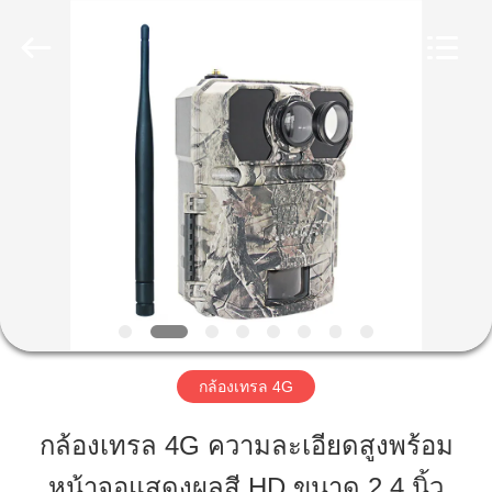
2026
KEEPWAY
INDUSTRIAL
(
ASIA
)
CO.,LTD.
All
Rights
บ้าน
Reserved.
สินค้า
วิดีโอ
เกี่ยว
กล้องเทรล 4G
กับ
กล้องเทรล 4G ความละเอียดสูงพร้อม
เรา
หน้าจอแสดงผลสี HD ขนาด 2.4 นิ้ว