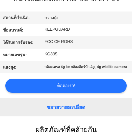
ทัวร์
สถานที่กำเนิด:
กวางตุ้ง
โรงงาน
KEEPGUARD
ชื่อแบรนด์:
FCC CE ROHS
ได้รับการรับรอง:
การ
KG895
หมายเลขรุ่น:
ควบคุม
,
แสงสูง:
กล้องเทรล 4g lte กล้องสัตว์ป่า 4g
4g wildlife camera
คุณภาพ
ติดต่อเรา!
ติดต่อ
ขยายรายละเอียด
เรา
ผลิตภัณฑ์ที่คล้ายกัน