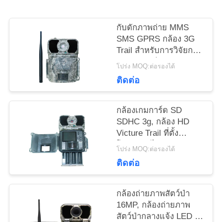
ข่าว
กับดักภาพถ่าย MMS
SMS GPRS กล้อง 3G
ขอ
Trail สำหรับการวิจัยการ
จับภาพสัตว์ป่า
โปร่ง MOQ:ต่อรองได้
ทุน
ติดต่อ
แผนผัง
กล้องเกมการ์ด SD
SDHC 3g, กล้อง HD
เว็บไซต์
Victure Trail ที่ตั้ง
โปรแกรมได้
โปร่ง MOQ:ต่อรองได้
ติดต่อ
นโยบาย
ความ
กล้องถ่ายภาพสัตว์ป่า
16MP, กล้องถ่ายภาพ
เป็น
สัตว์ป่ากลางแจ้ง LED IR