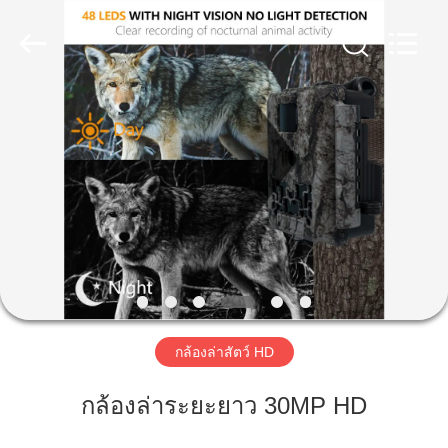
2026
KEEPWAY
INDUSTRIAL
(
ASIA
)
CO.,LTD.
All
Rights
บ้าน
Reserved.
สินค้า
วิดีโอ
เกี่ยว
กล้องล่าสัตว์ HD
กับ
กล้องล่าระยะยาว 30MP HD
เรา