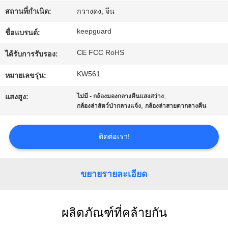
สถานที่กำเนิด:
กวางดง, จีน
ทัวร์
keepguard
ชื่อแบรนด์:
โรงงาน
CE FCC RoHS
ได้รับการรับรอง:
KW561
หมายเลขรุ่น:
การ
,
แสงสูง:
ไม่มี - กล้องมองกลางคืนแสงสว่าง
,
กล้องล่าสัตว์ป่ากลางแจ้ง
กล้องล่าสายตากลางคืน
ควบคุม
คุณภาพ
ติดต่อเรา!
ขยายรายละเอียด
ติดต่อ
เรา
ผลิตภัณฑ์ที่คล้ายกัน