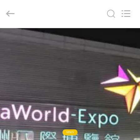
2026
KEEPWAY
INDUSTRIAL
(
ASIA
)
CO.,LTD.
All
Rights
บ้าน
Reserved.
สินค้า
วิดีโอ
เกี่ยว
กับ
เรา
NEWS