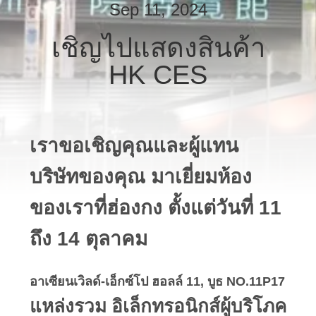
Sep 11, 2024
ทัวร์
เชิญไปแสดงสินค้า
HK CES
โรงงาน
การ
เราขอเชิญคุณและผู้แทน
ควบคุม
บริษัทของคุณ มาเยี่ยมห้อง
คุณภาพ
ของเราที่ฮ่องกง ตั้งแต่วันที่ 11
ถึง 14 ตุลาคม
ติดต่อ
เรา
อาเซียนเวิลด์-เอ็กซ์โป ฮอลล์ 11, บูธ NO.11P17
แหล่งรวม อิเล็กทรอนิกส์ผู้บริโภค